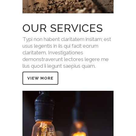
OUR SERVICES
Typi non habent claritatem insitam; est
usus legentis in iis qui facit eorum
claritatem. Investigationes
demonstraverunt lectores legere me
lius quod ii legunt saepius quam.
VIEW MORE