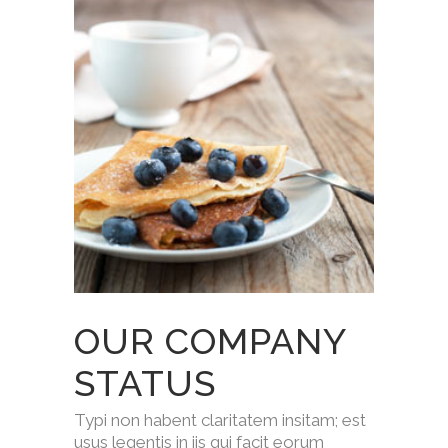
OUR COMPANY
STATUS
Typi non habent claritatem insitam; est
usus legentis in iis qui facit eorum