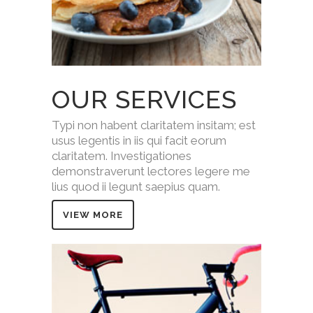
OUR SERVICES
Typi non habent claritatem insitam; est
usus legentis in iis qui facit eorum
claritatem. Investigationes
demonstraverunt lectores legere me
lius quod ii legunt saepius quam.
VIEW MORE