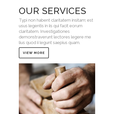
OUR SERVICES
Typi non habent claritatem insitam; est
usus legentis in iis qui facit eorum
claritatem. Investigationes
demonstraverunt lectores legere me
lius quod ii legunt saepius quam.
VIEW MORE