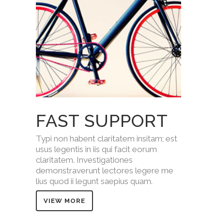
FAST SUPPORT
Typi non habent claritatem insitam; est
usus legentis in iis qui facit eorum
claritatem. Investigationes
demonstraverunt lectores legere me
lius quod ii legunt saepius quam.
VIEW MORE