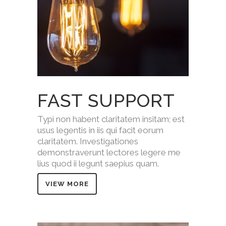
FAST SUPPORT
Typi non habent claritatem insitam; est
usus legentis in iis qui facit eorum
claritatem. Investigationes
demonstraverunt lectores legere me
lius quod ii legunt saepius quam.
VIEW MORE