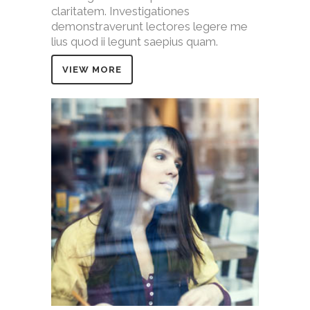
claritatem. Investigationes
demonstraverunt lectores legere me
lius quod ii legunt saepius quam.
VIEW MORE