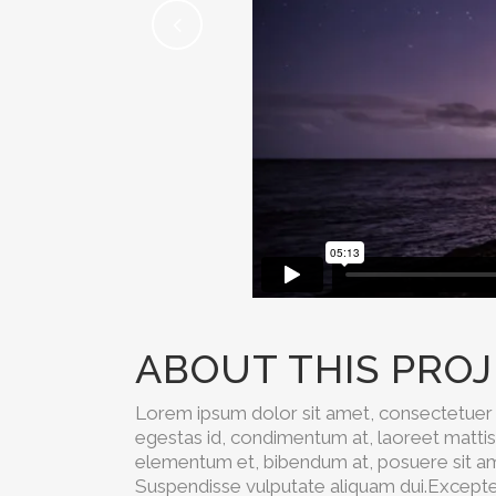
ABOUT THIS PRO
Lorem ipsum dolor sit amet, consectetuer a
egestas id, condimentum at, laoreet matti
elementum et, bibendum at, posuere sit amet
Suspendisse vulputate aliquam dui.Excepteur