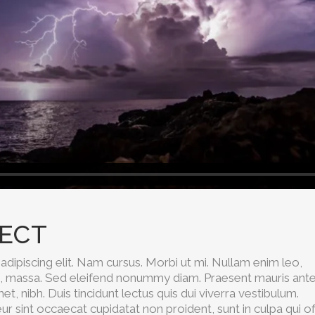
JECT
dipiscing elit. Nam cursus. Morbi ut mi. Nullam enim leo,
s, massa. Sed eleifend nonummy diam. Praesent mauris ante
, nibh. Duis tincidunt lectus quis dui viverra vestibulum.
 sint occaecat cupidatat non proident, sunt in culpa qui off