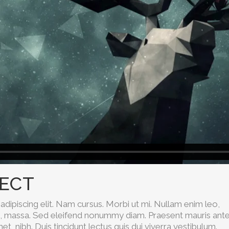
JECT
dipiscing elit. Nam cursus. Morbi ut mi. Nullam enim leo,
s, massa. Sed eleifend nonummy diam. Praesent mauris ante
, nibh. Duis tincidunt lectus quis dui viverra vestibulum.