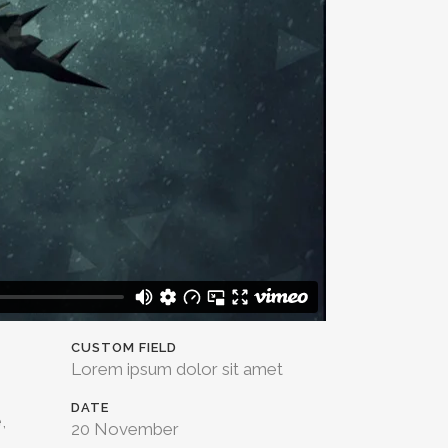
CUSTOM FIELD
Lorem ipsum dolor sit amet
DATE
,
20 November